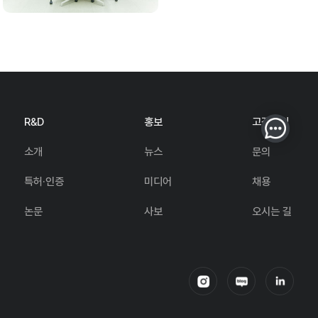
R&D
홍보
고객지원
소개
뉴스
문의
특허·인증
미디어
채용
논문
사보
오시는 길