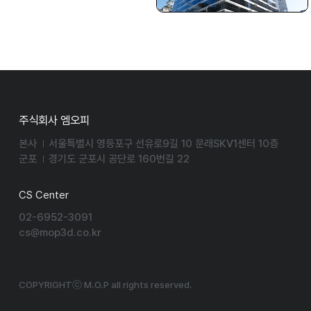
주식회사 엠오피
본사
서울특별시 영등포구 선유로9길 10 문래SKV1센터 10층
군포
경기도 군포시 공단로 160번길 22
CS Center
02-6952-3091
cs@mop3d.co.kr
COPYRIGHTⓒ M.O.P all rights reserved.